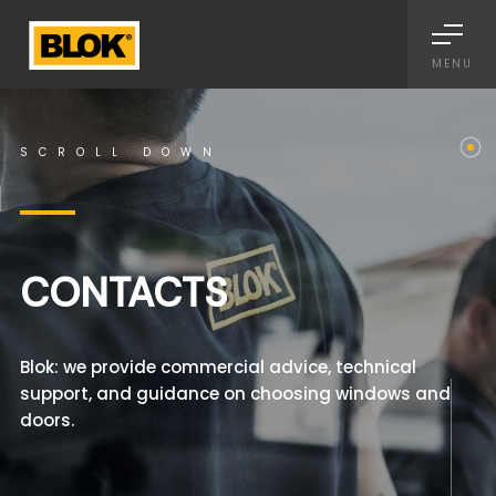
Informativa sulla raccolta
MENU
SCROLL DOWN
CONTACTS
Blok: we provide commercial advice, technical
support, and guidance on choosing windows and
doors.